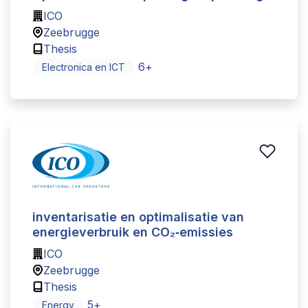
ICO
Zeebrugge
Thesis
6
+
Electronica en ICT
inventarisatie en optimalisatie van
energieverbruik en CO₂‑emissies
ICO
Zeebrugge
Thesis
5
+
Energy