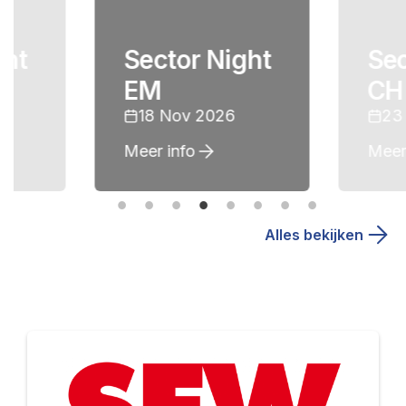
ght
Sector Night
Sec
EM
CH
18 Nov 2026
23
Meer info
Meer
Alles bekijken